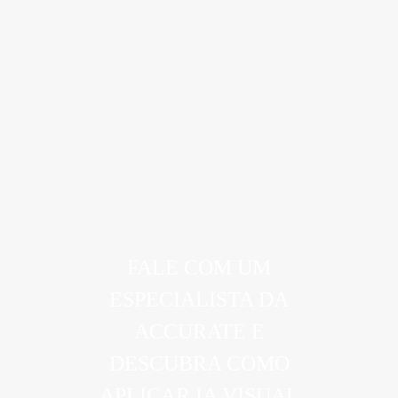
inteligência visual corporativa,
integradas à sua operação, capazes de
identificar padrões, interpretar
contextos e gerar alertas em tempo
real.​
FALE COM UM
ESPECIALISTA DA
ACCURATE E
DESCUBRA COMO
APLICAR IA VISUAL