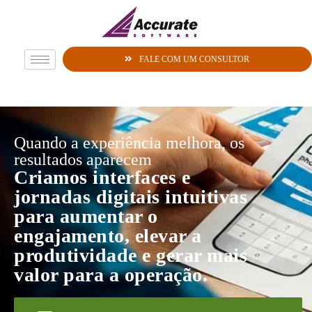
FALE COM UM CONSULTOR
Quando a experiência melhora, os
resultados aparecem
Criamos interfaces e
jornadas digitais intuitivas
para aumentar o
engajamento, elevar a
produtividade e gerar mais
valor para a operação.