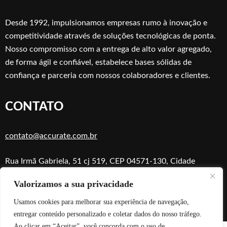
Desde 1992, impulsionamos empresas rumo à inovação e
competitividade através de soluções tecnológicas de ponta.
Nosso compromisso com a entrega de alto valor agregado,
de forma ágil e confiável, estabelece bases sólidas de
confiança e parceria com nossos colaboradores e clientes.
CONTATO
contato@accurate.com.br
Rua Irmã Gabriela, 51 cj 519, CEP 04571-130, Cidade
Monções, São Paulo, SP
Valorizamos a sua privacidade
Usamos cookies para melhorar sua experiência de navegação,
entregar conteúdo personalizado e coletar dados do nosso tráfego.
Ao clicar em “Aceitar”, você concorda com o uso de