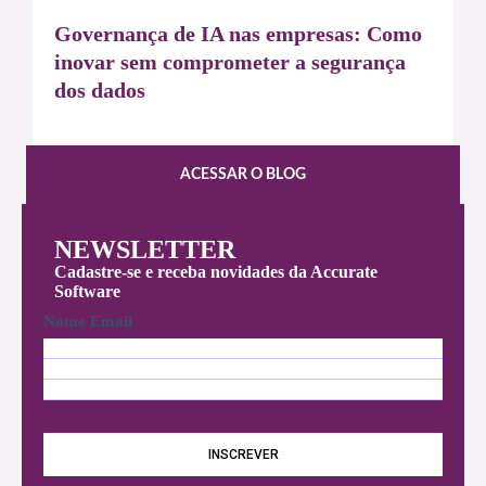
Governança de IA nas empresas: Como
inovar sem comprometer a segurança
dos dados
ACESSAR O BLOG
NEWSLETTER
Cadastre-se e receba novidades da Accurate
Software
Nome Email
N
o
E
m
m
e
a
*
i
INSCREVER
l
*