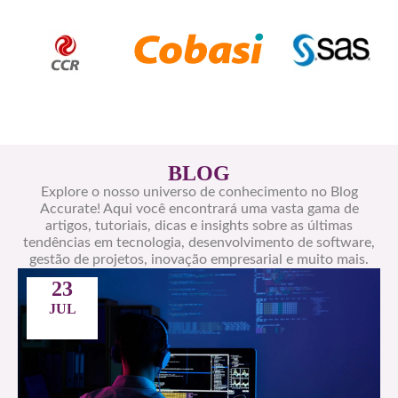
BLOG
Explore o nosso universo de conhecimento no Blog
Accurate! Aqui você encontrará uma vasta gama de
artigos, tutoriais, dicas e insights sobre as últimas
tendências em tecnologia, desenvolvimento de software,
gestão de projetos, inovação empresarial e muito mais.
23
JUL