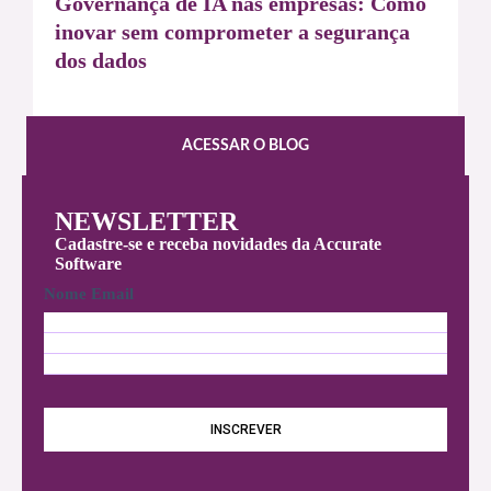
Governança de IA nas empresas: Como
inovar sem comprometer a segurança
dos dados
ACESSAR O BLOG
NEWSLETTER
Cadastre-se e receba novidades da Accurate
Software
Nome Email
N
o
E
m
m
e
a
*
i
INSCREVER
l
*