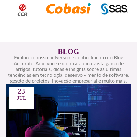
BLOG
Explore o nosso universo de conhecimento no Blog
Accurate! Aqui você encontrará uma vasta gama de
artigos, tutoriais, dicas e insights sobre as últimas
tendências em tecnologia, desenvolvimento de software,
gestão de projetos, inovação empresarial e muito mais.
23
JUL