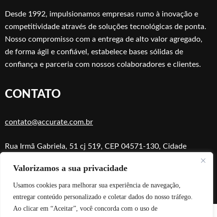
Desde 1992, impulsionamos empresas rumo à inovação e
competitividade através de soluções tecnológicas de ponta.
Nosso compromisso com a entrega de alto valor agregado,
de forma ágil e confiável, estabelece bases sólidas de
confiança e parceria com nossos colaboradores e clientes.
CONTATO
contato@accurate.com.br
Rua Irmã Gabriela, 51 cj 519, CEP 04571-130, Cidade
Monções, São Paulo, SP
Valorizamos a sua privacidade
Usamos cookies para melhorar sua experiência de navegação,
entregar conteúdo personalizado e coletar dados do nosso tráfego.
Ao clicar em “Aceitar”, você concorda com o uso de