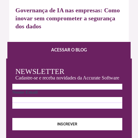
Governança de IA nas empresas: Como
inovar sem comprometer a segurança
dos dados
ACESSAR O BLOG
NEWSLETTER
Cadastre-se e receba novidades da Accurate Software
N
o
Nome Email
m
e
E
*
m
a
i
INSCREVER
l
*