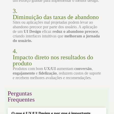
um esforço grande para implementar o melhor design.
3.
Diminuição das taxas de abandono
Sites ou aplicações mal projetadas podem levar ao
abandono precoce por parte dos usuário. A aplicação
de um
UI Design
eficaz
reduz o abandono precoce
,
criando interfaces intuitivas que
melhoram a jornada
do usuário.
4.
Impacto direto nos resultados do
produto
Produtos com bom
UX/UI
aumentam
conversão
,
engajamento
e
fidelização
, reduzem custos de suporte
e recebem melhores avaliações e recomendações.
Perguntas
Frequentes
O que é UX/UI Design e por que é importante