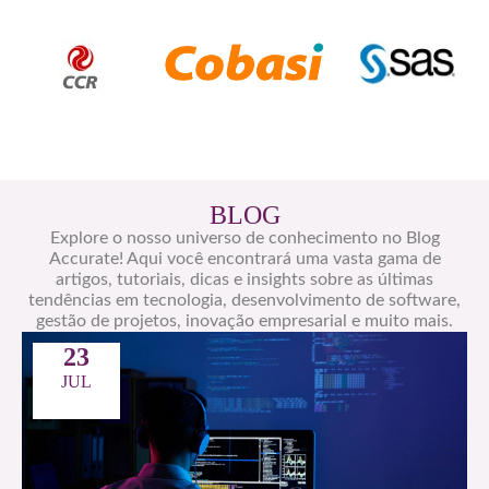
BLOG
Explore o nosso universo de conhecimento no Blog
Accurate! Aqui você encontrará uma vasta gama de
artigos, tutoriais, dicas e insights sobre as últimas
tendências em tecnologia, desenvolvimento de software,
gestão de projetos, inovação empresarial e muito mais.
23
JUL